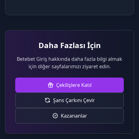
Daha Fazlası İçin
Betebet Giriş hakkında daha fazla bilgi almak
için diğer sayfalarımızı ziyaret edin.
Çekilişlere Katıl
Şans Çarkını Çevir
Kazananlar