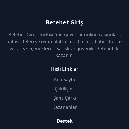
Betebet Giriş
Betebet Giriş: Türkiye'nin güvenilir online casinoları,
bahis siteleri ve oyun platformu! Casino, bahis, bonus
ve giriş seçenekleri. Lisanslı ve güvenilir Betebet ile
kazanın!
Hızlı Linkler
Ana Sayfa
Çekilişler
Şans Çarkı
Kazananlar
Destek