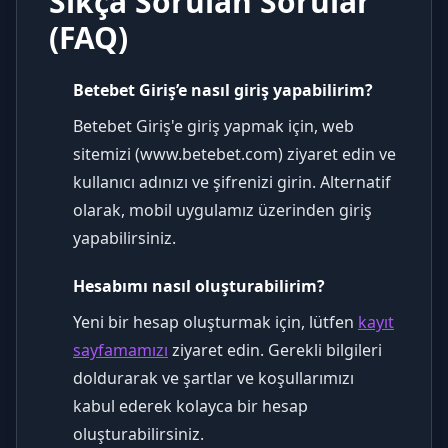
Sıkça Sorulan Sorular
(FAQ)
Betebet Giriş’e nasıl giriş yapabilirim?
Betebet Giriş'e giriş yapmak için, web
sitemizi (www.betebet.com) ziyaret edin ve
kullanıcı adınızı ve şifrenizi girin. Alternatif
olarak, mobil uygulamız üzerinden giriş
yapabilirsiniz.
Hesabımı nasıl oluşturabilirim?
Yeni bir hesap oluşturmak için, lütfen
kayıt
sayfamamızı
ziyaret edin. Gerekli bilgileri
doldurarak ve şartlar ve koşullarımızı
kabul ederek kolayca bir hesap
oluşturabilirsiniz.