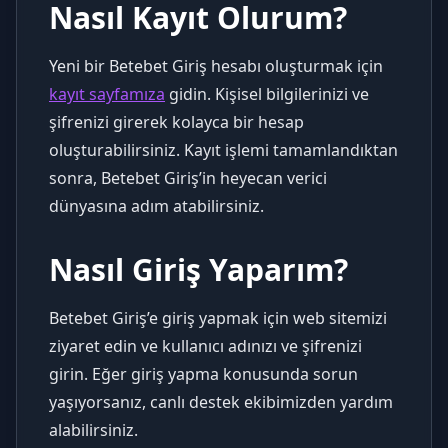
Nasıl Kayıt Olurum?
Yeni bir Betebet Giriş hesabı oluşturmak için
kayıt sayfamıza
gidin. Kişisel bilgilerinizi ve
şifrenizi girerek kolayca bir hesap
oluşturabilirsiniz. Kayıt işlemi tamamlandıktan
sonra, Betebet Giriş’in heyecan verici
dünyasına adım atabilirsiniz.
Nasıl Giriş Yaparım?
Betebet Giriş’e giriş yapmak için web sitemizi
ziyaret edin ve kullanıcı adınızı ve şifrenizi
girin. Eğer giriş yapma konusunda sorun
yaşıyorsanız, canlı destek ekibimizden yardım
alabilirsiniz.