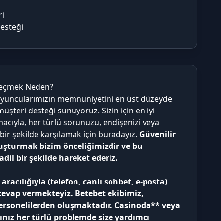
ri
esteği
 Geçmek Neden?
 oyuncularımızın memnuniyetini en üst düzeyde
müşteri desteği sunuyoruz. Sizin için en iyi
cıyla, her türlü sorunuzu, endişenizi veya
li bir şekilde karşılamak için buradayız.
Güvenilir
uşturmak bizim önceliğimizdir ve bu
adil bir şekilde hareket ederiz.
aracılığıyla (telefon, canlı sohbet, e-posta)
cevap vermekteyiz. Betebet ekibimiz,
 personelilerden oluşmaktadır.
Casinoda** veya
ğınız her türlü problemde size yardımcı