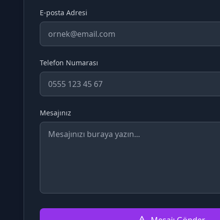
E-posta Adresi
Telefon Numarası
Mesajınız