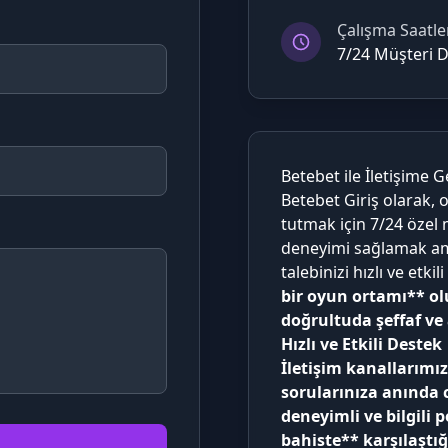
Çalışma Saatle
7/24 Müşteri D
Betebet ile İletişime
Betebet Giriş olarak,
tutmak için 7/24 özel 
deneyimi sağlamak ama
talebinizi hızlı ve etki
bir oyun ortamı** ol
doğrultuda şeffaf ve 
Hızlı ve Etkili Destek
İletişim kanallarımız 
sorularınıza anında 
deneyimli ve bilgili
bahiste** karşılaştı