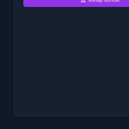
Mesajı Gönder