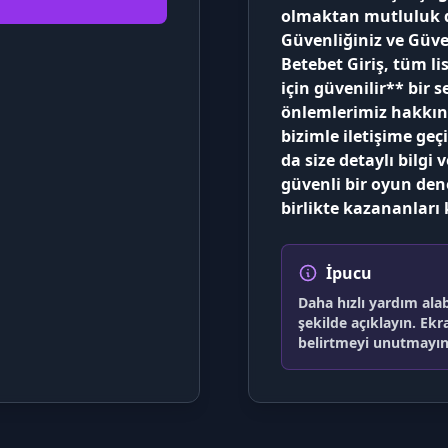
olmaktan mutluluk d
Güvenliğiniz ve Güve
Betebet Giriş, tüm li
için
güvenilir** bir s
önlemlerimiz hakkınd
bizimle iletişime geç
da size detaylı bilgi 
güvenli bir oyun den
birlikte kazananları 
İpucu
Daha hızlı yardım ala
şekilde açıklayın. Ek
belirtmeyi unutmayın