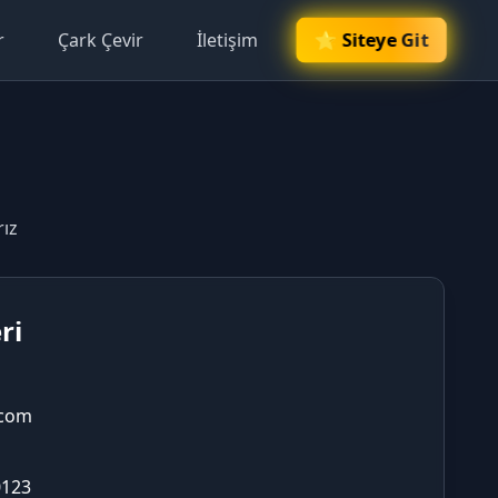
🌟 Siteye Git
r
Çark Çevir
İletişim
rız
ri
.com
0123