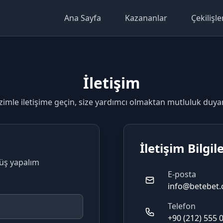
Ana Sayfa
Kazananlar
Çekilişle
İletişim
zimle iletişime geçin, size yardımcı olmaktan mutluluk duya
İletişim Bilgile
nüş yapalım
E-posta
info@betebet
Telefon
+90 (212) 555 