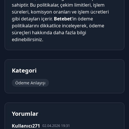
sahiptir. Bu politikalar, çekim limitleri, işlem
süreleri, komisyon oranları ve işlem ücretleri
gibi detayları içerir.
Betebet
’in ödeme
politikalarını dikkatlice inceleyerek, ödeme
süreçleri hakkında daha fazla bilgi
edinebilirsiniz.
Kategori
Ödeme Anlayışı
Yorumlar
Kullanıcı271
02.04.2026 19:31