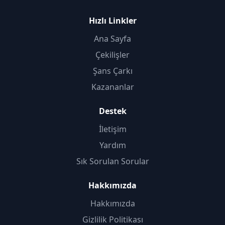
Hızlı Linkler
Ana Sayfa
Çekilişler
Şans Çarkı
Kazananlar
Destek
İletişim
Yardım
Sık Sorulan Sorular
Hakkımızda
Hakkımızda
Gizlilik Politikası