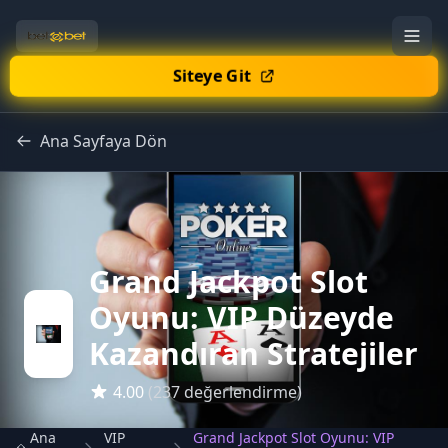
Siteye Git
Ana Sayfaya Dön
Grand Jackpot Slot
Oyunu: VIP Düzeyde
Kazandıran Stratejiler
4.00
(237 değerlendirme)
Ana
VIP
Grand Jackpot Slot Oyunu: VIP