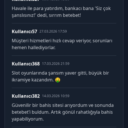
Havale ile para yatırdım, bankacı bana 'Siz çok
şanslısınız!' dedi, sırrım betebet!
Kullanıcı57
27.03.2026 17:59
Müşteri hizmetleri hızlı cevap veriyor, sorunları
hemen hallediyorlar.
Kullanıcı368
17.03.2026 21:59
Slot oyunlarında şansım yaver gitti, büyük bir
ikramiye kazandım. 🤑
Kullanıcı382
14.03.2026 10:59
Güvenilir bir bahis sitesi arıyordum ve sonunda
betebet’i buldum. Artık gönül rahatlığıyla bahis
yapabiliyorum.