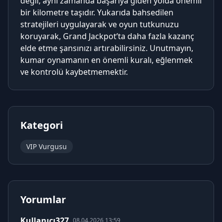
değil, aynı zamanda başarıya giden yolda önemli
bir kilometre taşıdır. Yukarıda bahsedilen
stratejileri uygulayarak ve oyun tutkunuzu
koruyarak, Grand Jackpot’ta daha fazla kazanç
elde etme şansınızı artırabilirsiniz. Unutmayın,
kumar oynamanın en önemli kuralı, eğlenmek
ve kontrolü kaybetmemektir.
Kategori
VIP Vurgusu
Yorumlar
Kullanıcı327
08.04.2026 13:59