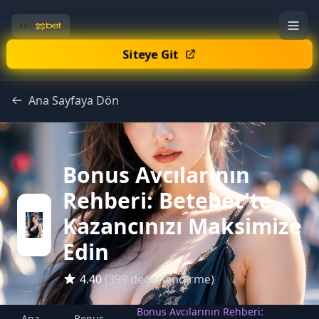
Siteye Git
Ana Sayfaya Dön
Bonus Avcılarının
Rehberi: Betebet'te
Kazancınızı Maksimize
Edin
4.40
(399 değerlendirme)
Bonus Avcılarının Rehberi:
Ana
Bonus