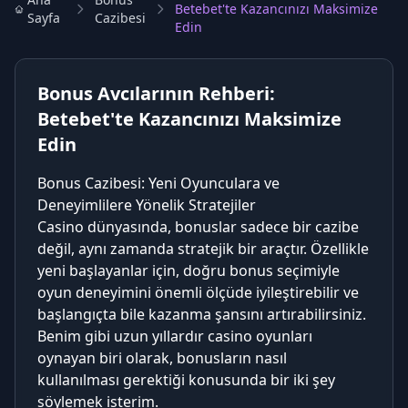
Betebet'te Kazancınızı Maksimize
Sayfa
Cazibesi
Edin
Bonus Avcılarının Rehberi:
Betebet'te Kazancınızı Maksimize
Edin
Bonus Cazibesi: Yeni Oyunculara ve
Deneyimlilere Yönelik Stratejiler
Casino dünyasında, bonuslar sadece bir cazibe
değil, aynı zamanda stratejik bir araçtır. Özellikle
yeni başlayanlar için, doğru bonus seçimiyle
oyun deneyimini önemli ölçüde iyileştirebilir ve
başlangıçta bile kazanma şansını artırabilirsiniz.
Benim gibi uzun yıllardır casino oyunları
oynayan biri olarak, bonusların nasıl
kullanılması gerektiği konusunda bir iki şey
söylemek isterim.