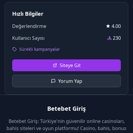
Hızlı Bilgiler
Değerlendirme
4.00
Kullanıcı Sayısı
230
Sürekli kampanyalar
Siteye Git
Yorum Yap
Betebet Giriş
Betebet Giriş: Türkiye'nin güvenilir online casinoları,
bahis siteleri ve oyun platformu! Casino, bahis, bonus