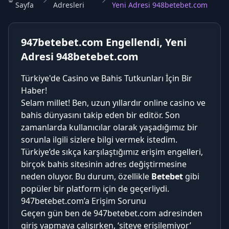
Sayfa
Adresleri
Yeni Adresi 948betebet.com
947betebet.com Engellendi, Yeni
Adresi 948betebet.com
Türkiye'de Casino ve Bahis Tutkunları İçin Bir
Haber!
Selam millet! Ben, uzun yıllardır online casino ve
bahis dünyasını takip eden bir editör. Son
zamanlarda kullanıcılar olarak yaşadığımız bir
sorunla ilgili sizlere bilgi vermek istedim.
Türkiye’de sıkça karşılaştığımız erişim engelleri,
birçok bahis sitesinin adres değiştirmesine
neden oluyor. Bu durum, özellikle
Betebet
gibi
popüler bir platform için de geçerliydi.
947betebet.com’a Erişim Sorunu
Geçen gün ben de 947betebet.com adresinden
giriş yapmaya çalışırken, ‘siteye erişilemiyor’