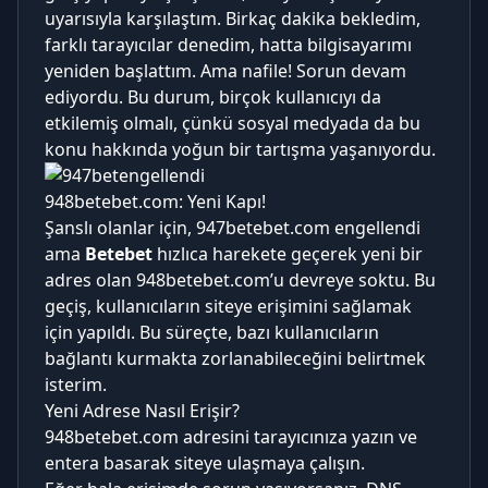
uyarısıyla karşılaştım. Birkaç dakika bekledim,
farklı tarayıcılar denedim, hatta bilgisayarımı
yeniden başlattım. Ama nafile! Sorun devam
ediyordu. Bu durum, birçok kullanıcıyı da
etkilemiş olmalı, çünkü sosyal medyada da bu
konu hakkında yoğun bir tartışma yaşanıyordu.
948betebet.com: Yeni Kapı!
Şanslı olanlar için, 947betebet.com engellendi
ama
Betebet
hızlıca harekete geçerek yeni bir
adres olan 948betebet.com’u devreye soktu. Bu
geçiş, kullanıcıların siteye erişimini sağlamak
için yapıldı. Bu süreçte, bazı kullanıcıların
bağlantı kurmakta zorlanabileceğini belirtmek
isterim.
Yeni Adrese Nasıl Erişir?
948betebet.com adresini tarayıcınıza yazın ve
entera basarak siteye ulaşmaya çalışın.