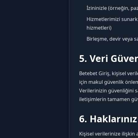
İzininizle (örneğin, p
Hizmetlerimizi sunarke
hizmetleri)
Birleşme, devir veya sa
5. Veri Güve
Betebet Giriş, kişisel ver
için makul güvenlik önlem
Verilerinizin güvenliğini
iletişimlerin tamamen gü
6. Haklarınız
Kişisel verilerinize ilişki