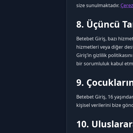
size sunulmaktadır.
Çerez
8. Üçüncü Ta
Betebet Giriş, bazı hizmet
hizmetleri veya diğer dest
Giriş’in gizlilik politikası
bir sorumluluk kabul etm
9. Çocukların
Betebet Giriş, 16 yaşında
kişisel verilerini bize gön
10. Uluslarar