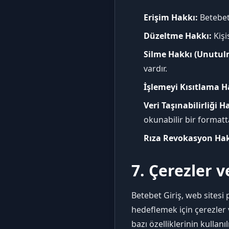
Erişim Hakkı:
Betebet 
Düzeltme Hakkı:
Kişi
Silme Hakkı (Unutul
vardır.
İşlemeyi Kısıtlama H
Veri Taşınabilirliği H
okunabilir bir formatt
Rıza Revokasyon Hak
7. Çerezler v
Betebet Giriş, web sitesi 
hedeflemek için çerezler 
bazı özelliklerinin kullan