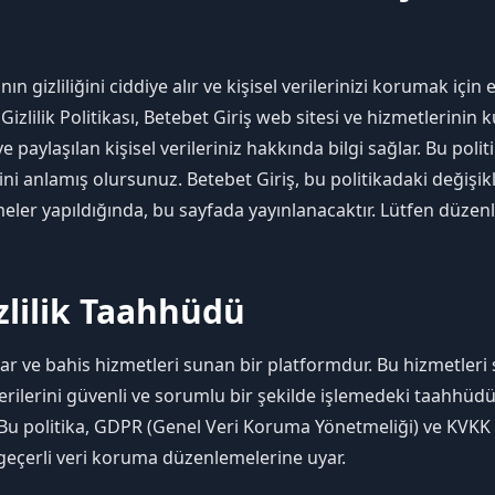
ının gizliliğini ciddiye alır ve kişisel verilerinizi korumak içi
izlilik Politikası, Betebet Giriş web sitesi ve hizmetlerinin k
 paylaşılan kişisel verileriniz hakkında bilgi sağlar. Bu polit
iğini anlamış olursunuz. Betebet Giriş, bu politikadaki değiş
meler yapıldığında, bu sayfada yayınlanacaktır. Lütfen düzenl
izlilik Taahhüdü
ar ve bahis hizmetleri sunan bir platformdur. Bu hizmetleri
 verilerini güvenli ve sorumlu bir şekilde işlemedeki taahhüd
z. Bu politika, GDPR (Genel Veri Koruma Yönetmeliği) ve KVKK (
eçerli veri koruma düzenlemelerine uyar.