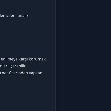
emcileri, analiz
yok edilmeye karşı korumak
eri içerebilir.
ternet üzerinden yapılan