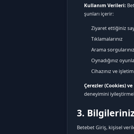
Kullanım Verileri:
Bet
şunları içerir:
Ziyaret ettiğiniz sa
Tıklamalarınız
Arama sorgularını
Oynadığınız oyunlar
Cihazınız ve işletim 
Çerezler (Cookies) ve
deneyimini iyileştirmek 
3. Bilgilerin
Betebet Giriş, kişisel veri