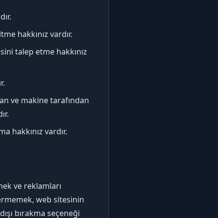
dır.
eltme hakkınız vardır.
mesini talep etme hakkınız
r.
nılan ve makine tarafından
ır.
lma hakkınız vardır.
rmek ve reklamları
 vermemek, web sitesinin
e dışı bırakma seçeneği