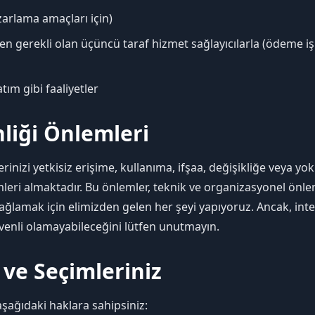
azarlama amaçları için)
n gerekli olan üçüncü taraf hizmet sağlayıcılarla (ödeme işl
tım gibi faaliyetler
nliği Önlemleri
ilerinizi yetkisiz erişime, kullanıma, ifşaa, değişikliğe veya 
leri almaktadır. Bu önlemler, teknik ve organizasyonel önleml
 sağlamak için elimizden gelen her şeyi yapıyoruz. Ancak, in
venli olamayabileceğini lütfen unutmayın.
 ve Seçimleriniz
n aşağıdaki haklara sahipsiniz: