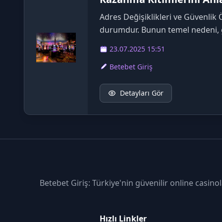
Adres Değişiklikleri ve Güvenlik 
durumdur. Bunun temel nedeni, g
23.07.2025 15:51
Betebet Giriş
Detayları Gör
Betebet Giriş: Türkiye'nin güvenilir online casinol
Hızlı Linkler