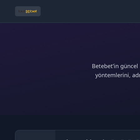
Betebet’in güncel 
yöntemlerini, adr