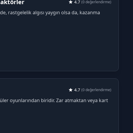
aktörler
4.7
(0 değerlendirme)
de, rastgelelik algısı yaygın olsa da, kazanma
4.7
(0 değerlendirme)
püler oyunlarından biridir. Zar atmaktan veya kart