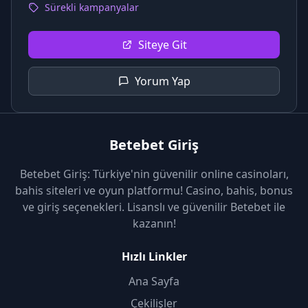
Sürekli kampanyalar
Siteye Git
Yorum Yap
Betebet Giriş
Betebet Giriş: Türkiye'nin güvenilir online casinoları,
bahis siteleri ve oyun platformu! Casino, bahis, bonus
ve giriş seçenekleri. Lisanslı ve güvenilir Betebet ile
kazanın!
Hızlı Linkler
Ana Sayfa
Çekilişler