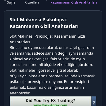
Sayfa
Ritüelleri
Kazanmanın Gizli Anahtarları
Slot Makinesi Psikolojisi:
Kazanmanın Gizli Anahtarları
Slot Makinesi Psikolojisi: Kazanmanın Gizli
Anahtarları
Bir casino oyuncusu olarak onlarca yıl geçirdim
ve zamanla, sadece şansın değil, aynı zamanda
zihinsel ve davranışsal faktörlerin de oyun
sonuçlarını önemli ölçüde etkilediğini gördüm.
Slot makineleri, görsel ve işitsel olarak
büyüleyici olmalarına rağmen, aslında karmaşık
psikolojik prensiplere dayanır. Bu prensipleri
anlamak, kazanma olasılığınızı artırmanın
anahtarıdır.