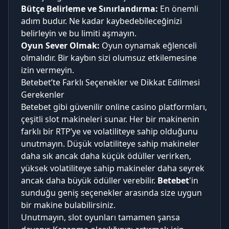
Bütçe Belirleme ve Sınırlandırma:
En önemli
adım budur. Ne kadar kaybedebileceğinizi
belirleyin ve bu limiti aşmayın.
Oyun Sever Olmak:
Oyun oynamak eğlenceli
olmalıdır. Bir kaybın sizi olumsuz etkilemesine
izin vermeyin.
Betebet’te Farklı Seçenekler ve Dikkat Edilmesi
Gerekenler
Betebet gibi güvenilir online casino platformları,
çeşitli slot makineleri sunar. Her bir makinenin
farklı bir RTP’ye ve volatiliteye sahip olduğunu
unutmayın. Düşük volatiliteye sahip makineler
daha sık ancak daha küçük ödüller verirken,
yüksek volatiliteye sahip makineler daha seyrek
ancak daha büyük ödüller verebilir.
Betebet
'in
sunduğu geniş seçenekler arasında size uygun
bir makine bulabilirsiniz.
Unutmayın, slot oyunları tamamen şansa