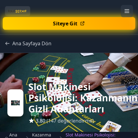
Siteye Git
Ana Sayfaya Dön
Slot Makinesi
Psikolojisi: Kazanmanın
Gizli Anahtarları
3.80
(147 değerlendirme)
Ana
Kazanma
Slot Makinesi Psikolojisi: