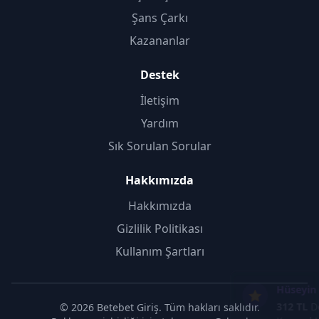
Şans Çarkı
Kazananlar
Destek
İletişim
Yardım
Sık Sorulan Sorular
Hakkımızda
Hakkımızda
Gizlilik Politikası
Kullanım Şartları
Hüseyin
az önce
312 TL
Değerinde FreeSpin
© 2026 Betebet Giriş. Tüm hakları saklıdır.